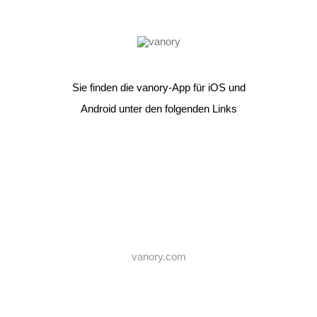
Skip
to
content
Sie finden die vanory-App für iOS und
Android unter den folgenden Links
vanory.com