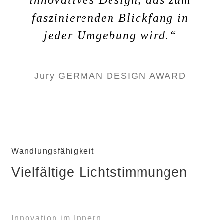
faszinierenden Blickfang in
Verlag für moderne Kunst
jeder Umgebung wird.“
Jury FOCUS OPEN
Jury GERMAN DESIGN AWARD
Jury GERMAN DESIGN AWARD
Wandlungsfähigkeit
Vielfältige Lichtstimmungen
Innovation im Innern