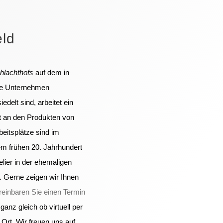
eld
hlachthofs
auf dem in
ve Unternehmen
delt sind, arbeitet ein
ht an den Produkten von
eitsplätze sind im
m frühen 20. Jahrhundert
lier in der
ehemaligen
t. Gerne zeigen wir Ihnen
reinbaren Sie einen Termin
nz gleich ob virtuell per
 Ort. Wir freuen uns auf