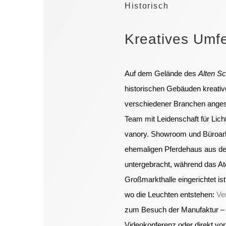
Historisch
Kreatives Umf
Auf dem Gelände des
Alten Sc
historischen Gebäuden kreati
verschiedener Branchen angesie
Team mit Leidenschaft für Lic
vanory. Showroom und Büroarb
ehemaligen Pferdehaus
aus de
untergebracht, während das Ate
Großmarkthalle eingerichtet is
wo die Leuchten entstehen:
Ve
zum Besuch der Manufaktur – ga
Videokonferenz oder direkt vor