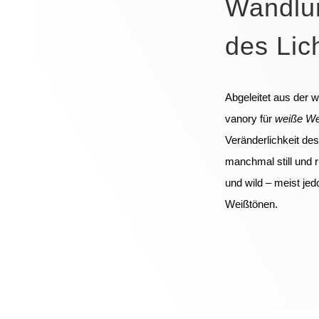
Wandlun
des Lic
Abgeleitet aus der 
vanory für
weiße We
Veränderlichkeit des
manchmal still und 
und wild – meist je
Weißtönen.